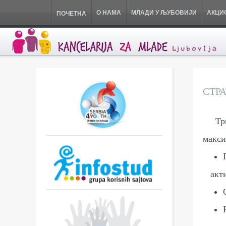
О НАМА
МЛАДИ У ЉУБОВИЈИ
АКЦИ
ПОЧЕТНА
СТР
Тр
макси
акт