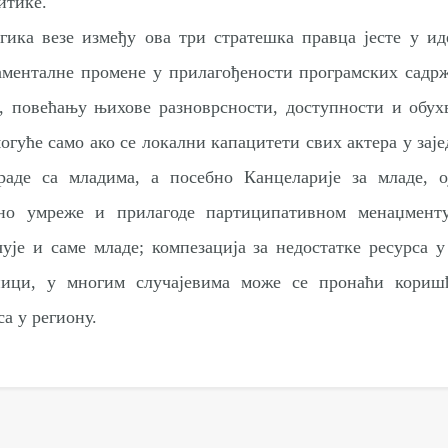
итике.
гика везе између ова три стратешка правца јесте у ид
менталне промене у прилагођености програмских садрж
, повећању њихове разноврсности, доступности и обух
могуће само ако се локални капацитети свих актера у зај
раде са младима, а посебно Канцеларије за младе, ој
тно умреже и прилагоде партиципативном менаџменту
ује и саме младе; компезација за недостатке ресурса у
дници, у многим случајевима може се пронаћи кориш
са у региону.