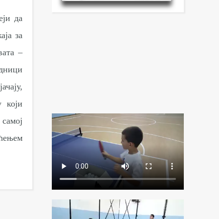
еји да
аја за
вата –
едници
ачају,
 који
 самој
ћењем