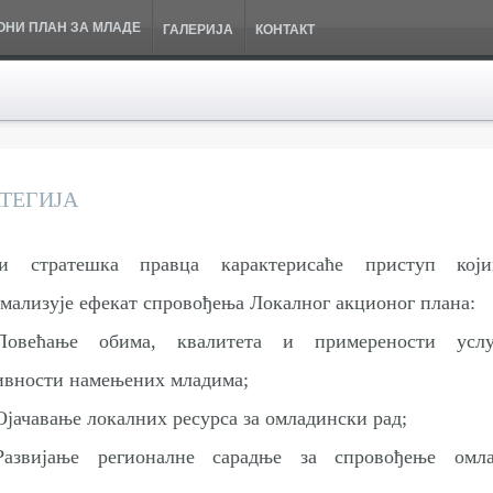
ОНИ ПЛАН ЗА МЛАДЕ
ГАЛЕРИЈА
КОНТАКТ
АТЕГИЈА
и стратешка правца карактерисаће приступ кој
мализује ефекат спровођења Локалног акционог плана:
Повећање обима, квалитета и примерености усл
ивности намењених младима;
Ојачавање локалних ресурса за омладински рад;
Развијање регионалне сарадње за спровођење омла