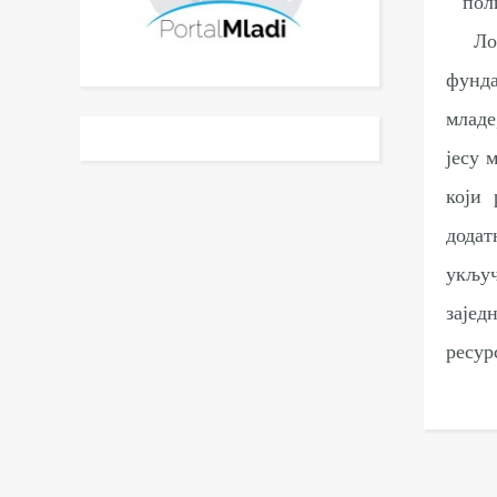
пол
Ло
фунда
младе
јесу 
који 
дода
укључ
заје
ресур