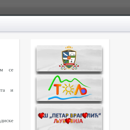
им се
уга и
диске