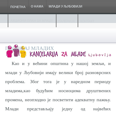
О НАМА
МЛАДИ У ЉУБОВИЈИ
ПОЧЕТНА
АКЦИОНИ ПЛАН ЗА МЛАДЕ
ГАЛЕРИЈА
КОНТАКТ
ПОЛОЖАЈ МЛАДИХ
Као и у већини општина у нашој земљи, и
млади у Љубовији имају велики број разноврсних
проблема. Због тога је у наредном периоду
младима,као будућим носиоцима друштвених
промена, неопходно је посветити адекватну пажњу.
Млади представљају једну од највећих