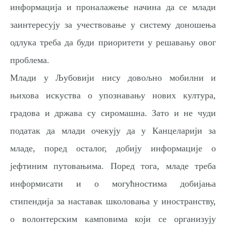
информација и проналажење начина да се млади
заинтересују за учествовање у систему доношења
одлука треба да буди приоритети у решавању овог
проблема.
Млади у Љубовији нису довољно мобилни и
њихова искуства о упознавању нових култура,
градова и држава су сиромашна. Зато и не чуди
податак да млади очекују да у Канцеларији за
младе, поред осталог, добију информације о
јефтиним путовањима. Поред тога, младе треба
информисати и о могућностима добијања
стипендија за наставак школовања у иностранству,
о волонтерским камповима који се организују